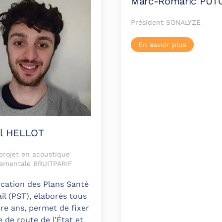
Marc-Romaric PUT
Président SONALYZE
En savoir plus
l HELLOT
projet en acoustique
ementale BRUITPARIF
ication des Plans Santé
il (PST), élaborés tous
tre ans, permet de fixer
le de route de l’État et