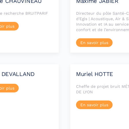
e CHAUVINEAU
Maxime JABIER
e recherche BRUITPARIF
Directeur du pôle Santé-C
d'Egis | Acoustique, Air & S
Innovation et IA au servic
oir plus
confort et de l’environne
En savoir plus
l DEVALLAND
Muriel HOTTE
Cheffe de projet bruit M
oir plus
DE LYON
En savoir plus