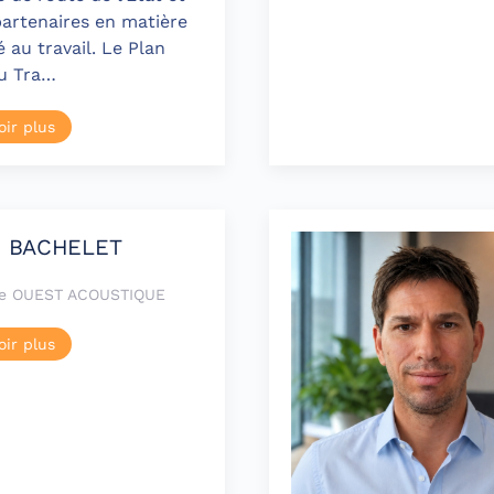
partenaires en matière
 au travail. Le Plan
u Tra…
oir plus
n BACHELET
ice OUEST ACOUSTIQUE
oir plus