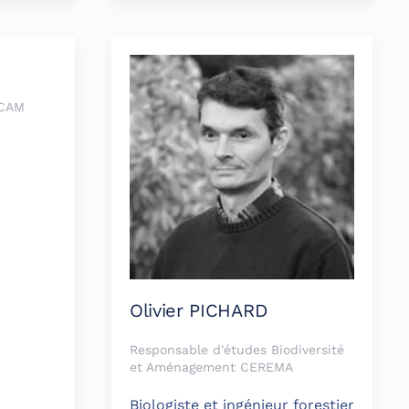
RCAM
Olivier PICHARD
Responsable d'études Biodiversité
et Aménagement CEREMA
Biologiste et ingénieur forestier