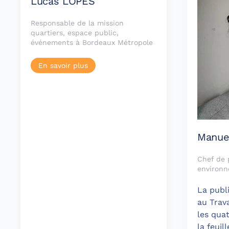
Lucas LOPES
Responsable de la mission
quartiers, espace public,
événements à Bordeaux Métropole
En savoir plus
Manue
Chef de 
environn
La publ
au Trava
les qua
la feuil