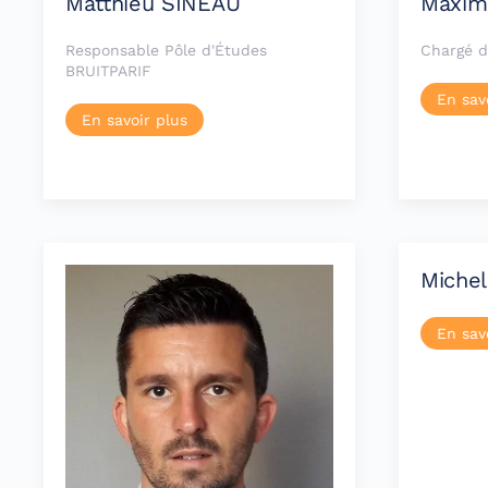
Matthieu SINEAU
Maxim
Responsable Pôle d'Études
Chargé d
BRUITPARIF
En sav
En savoir plus
Miche
En sav