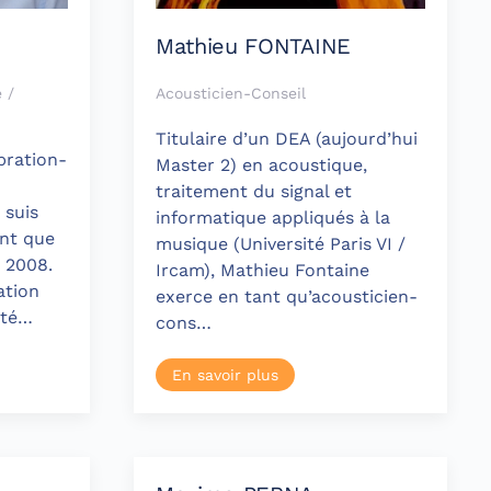
Mathieu FONTAINE
 /
Acousticien-Conseil
Titulaire d’un DEA (aujourd’hui
bration-
Master 2) en acoustique,
traitement du signal et
 suis
informatique appliqués à la
nt que
musique (Université Paris VI /
 2008.
Ircam), Mathieu Fontaine
sation
exerce en tant qu’acousticien-
até…
cons…
En savoir plus