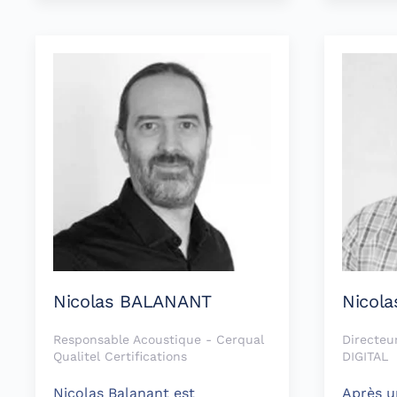
Nicolas BALANANT
Nicol
Responsable Acoustique - Cerqual
Directeu
Qualitel Certifications
DIGITAL
Nicolas Balanant est
Après u