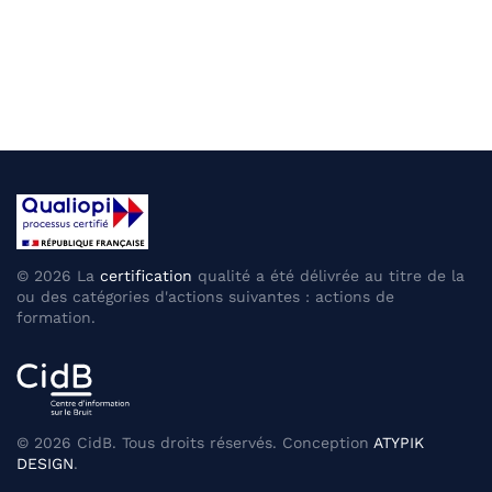
©
2026
La
certification
qualité a été délivrée au titre de la
ou des catégories d'actions suivantes : actions de
formation.
©
2026
CidB. Tous droits réservés. Conception
ATYPIK
DESIGN
.