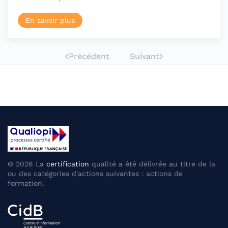
En savoir plus
Précédent
Suivant
©
2026
La
certification
qualité a été délivrée au titre de la
ou des catégories d'actions suivantes : actions de
formation.