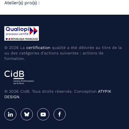
Atelier(s) pro(s) :
©
2026
La
certification
qualité a été délivrée au titre de la
ou des catégories d'actions suivantes : actions de
formation.
©
2026
CidB. Tous droits réservés. Conception
ATYPIK
DESIGN
.