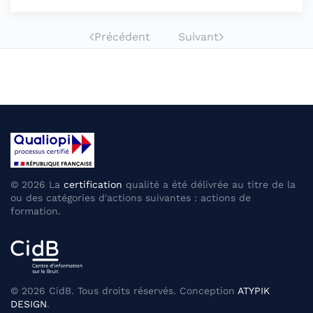
Précédent
Suivant
©
2026
La
certification
qualité a été délivrée au titre de la
ou des catégories d'actions suivantes : actions de
formation.
©
2026
CidB. Tous droits réservés. Conception
ATYPIK
DESIGN
.