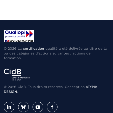
©
2026
La
certification
qualité a été délivrée au titre de la
ou des catégories d'actions suivantes : actions de
formation.
©
2026
CidB. Tous droits réservés. Conception
ATYPIK
DESIGN
.