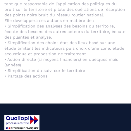
tant que responsable de l'application des politiques du
bruit sur le territoire et pilote des opérations de résorption
des points noirs bruit du réseau routier national.
Elle développera ses actions en matière de :
• Simplification des analyses des besoins du territoire,
écoute des besoins des autres acteurs du territoire, écoute
des plaintes et analyse.
• Simplification des choix : état des lieux basé sur une
étude limitant les indicateurs puis choix d'une zone, étude
acoustique et proposition de traitement
• Action directe (si moyens financiers) en quelques mois
(années)
• Simplification du suivi sur le territoire
• Partage des actions