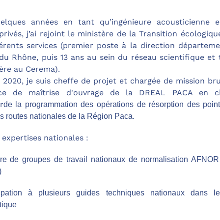
elques années en tant qu’ingénieure acousticienne 
privés, j’ai rejoint le ministère de la Transition écologiq
érents services (premier poste à la direction départem
u Rhône, puis 13 ans au sein du réseau scientifique et
ère au Cerema).
 2020, je suis cheffe de projet et chargée de mission bru
ice de maîtrise d'ouvrage de la DREAL PACA en c
r
de la programmation des
opérations de résorption des point
les routes nationales de la Région Paca.
expertises nationales :
e de groupes de travail nationaux de normalisation AFNO
)
cipation à plusieurs guides techniques nationaux dans 
tique