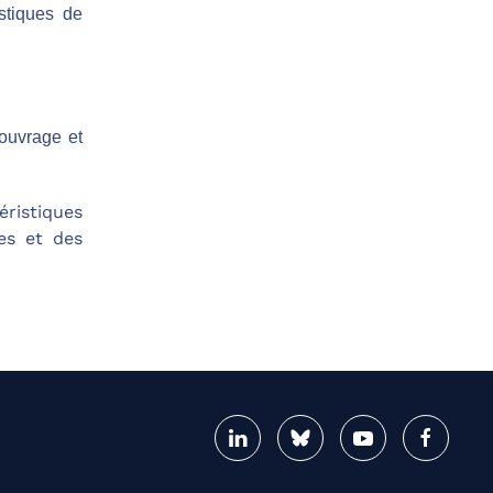
stiques de
ouvrage et
éristiques
es et des