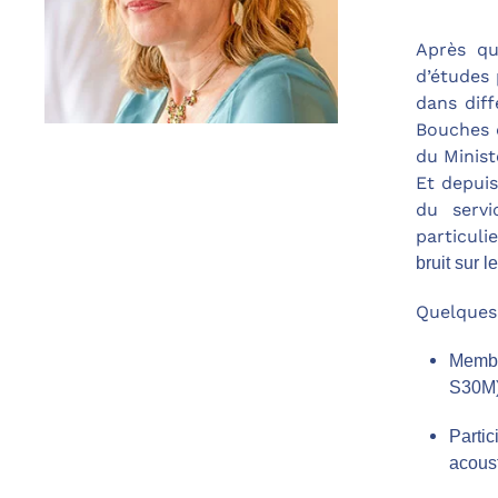
Après qu
d’études 
dans diff
Bouches d
du Minist
Et depuis
du serv
particulie
bruit sur 
Quelques 
Membr
S30M
Parti
acous