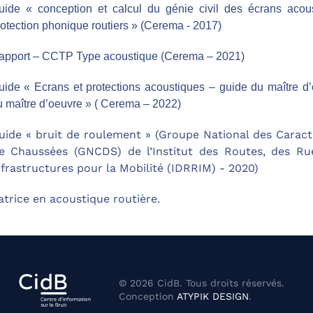
uide « conception et calcul du génie civil des écrans acou
otection phonique routiers » (Cerema - 2017)
apport – CCTP Type acoustique (Cerema – 2021)
uide « Ecrans et protections acoustiques – guide du maître d’
u maître d’oeuvre » ( Cerema – 2022)
uide « bruit de roulement » (Groupe National des Caract
e Chaussées (GNCDS) de l’Institut des Routes, des Ru
nfrastructures pour la Mobilité (IDRRIM) - 2020)
trice en acoustique routière.
©
2026
CidB. Tous droits réservés.
Conception
ATYPIK DESIGN
.