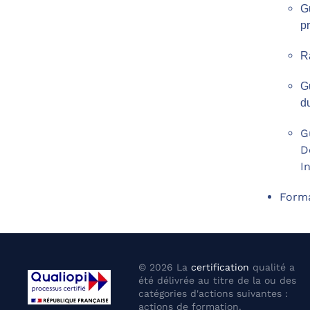
G
pr
R
G
d
G
D
I
Forma
©
2026
La
certification
qualité a
été délivrée au titre de la ou des
catégories d'actions suivantes :
actions de formation.