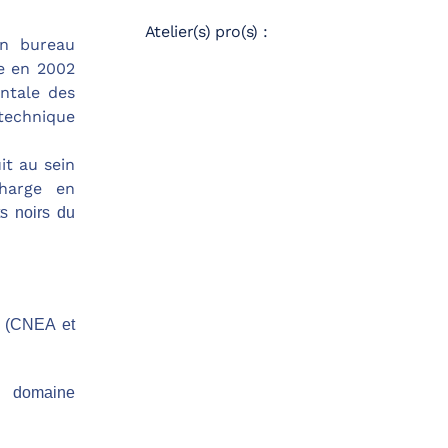
Atelier(s) pro(s) :
en bureau
ue en 2002
entale des
 technique
it au sein
harge en
s noirs du
R (CNEA et
le domaine