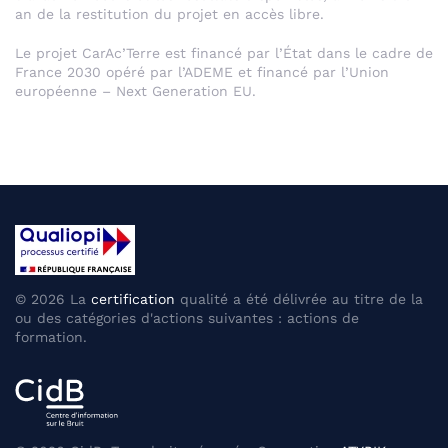
an de la restitution du projet en accès libre.
Le projet CarAc’Terre est financé par l’État dans le cadre de
France 2030 opéré par l’ADEME et financé par l’Union
européenne – Next Generation EU.
©
2026
La
certification
qualité a été délivrée au titre de la
ou des catégories d'actions suivantes : actions de
formation.