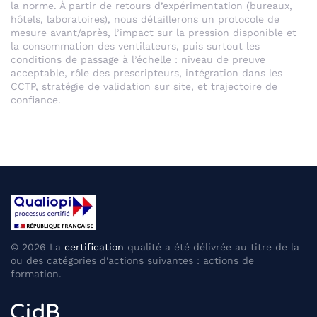
la norme. À partir de retours d’expérimentation (bureaux,
hôtels, laboratoires), nous détaillerons un protocole de
mesure avant/après, l’impact sur la pression disponible et
la consommation des ventilateurs, puis surtout les
conditions de passage à l’échelle : niveau de preuve
acceptable, rôle des prescripteurs, intégration dans les
CCTP, stratégie de validation sur site, et trajectoire de
confiance.
©
2026
La
certification
qualité a été délivrée au titre de la
ou des catégories d'actions suivantes : actions de
formation.