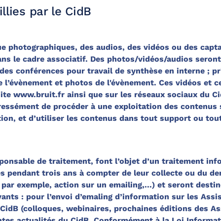
llies par le CidB
 vue photographiques, des audios, des vidéos ou des capt
ns le cadre associatif. Des photos/vidéos/audios seront
des conférences pour travail de synthèse en interne ; pr
 l’évènement et photos de l'évènement. Ces vidéos et c
 site www.bruit.fr ainsi que sur les réseaux sociaux du C
ation, et d’utiliser les contenus dans tout support ou tou
sponsable de traitement, font l’objet d’un traitement in
ar exemple, action sur un emailing,...) et seront desti
sises ainsi que
 CidB (colloques, webinaires, prochaines éditions des A
entes actualités du CidB. Conformément à la Loi Informat