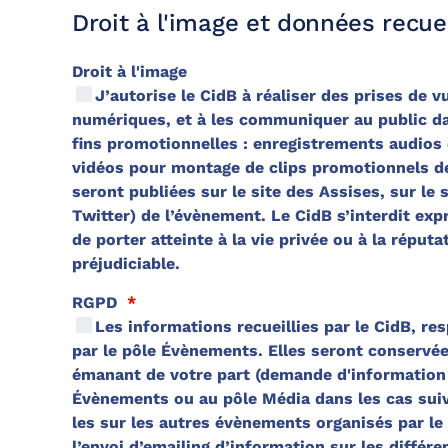
Droit à l'image et données recuei
Droit à l'image
J’autorise le CidB à réaliser des prises de
numériques, et à les communiquer au public da
fins promotionnelles : enregistrements audios 
vidéos pour montage de clips promotionnels de
seront publiées sur le site des Assises, sur le
Twitter) de l’évènement. Le CidB s’interdit expressément de procéder à une exploitation des contenus susceptibles
de porter atteinte à la vie privée ou à la réput
préjudiciable.
RGPD
*
Les informations recueillies par le CidB, re
par le pôle Évènements. Elles seront conservées pendant trois ans à compter de leur collecte ou du dernier contact
émanant de votre part (demande d'information p
Évènements ou au pôle Média dans les cas suivants : pour l’envoi d’emaling d’information sur les As
les sur les autres évènements organisés par le
l’envoi d’emailing d’information sur les différ