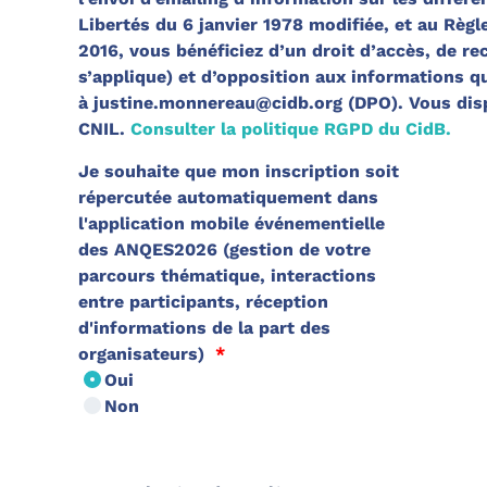
Libertés du 6 janvier 1978 modifiée, et au Règ
2016, vous bénéficiez d’un droit d’accès, de rect
s’applique) et d’opposition aux informations 
à justine.monnereau@cidb.org (DPO). Vous disposez également du droit d’introduire une réclamation auprès de la
CNIL.
Consulter la politique RGPD du CidB.
Je souhaite que mon inscription soit
répercutée automatiquement dans
l'application mobile événementielle
des ANQES2026 (gestion de votre
parcours thématique, interactions
entre participants, réception
d'informations de la part des
organisateurs)
*
Oui
Non