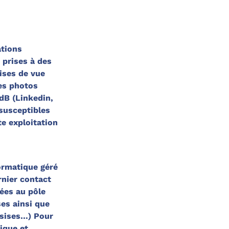
ations
 prises à des
ises de vue
es photos
idB (Linkedin,
te exploitation
formatique géré
nées au pôle
ssises…) Pour
ique et