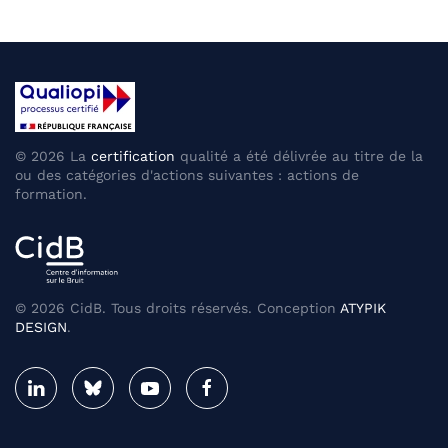
©
2026
La
certification
qualité a été délivrée au titre de la
ou des catégories d'actions suivantes : actions de
formation.
©
2026
CidB. Tous droits réservés. Conception
ATYPIK
DESIGN
.