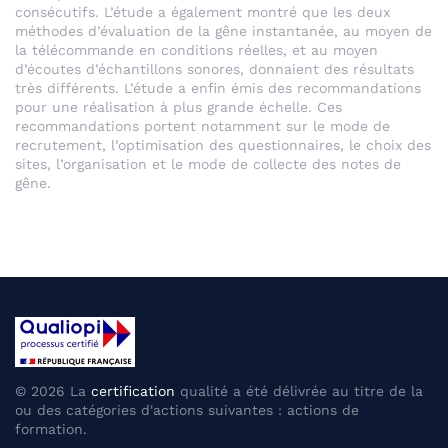
consécutifs. L’étude a également montré que les deux
méthodes d’évaluation de la gêne instantanée, au moyen de
la télécommande en conditions réelles, et au moyen
d’écoutes d’échantillons sonores, donnaient des résultats
très différents. L’étude a enfin émis des recommandations
pour une réalisation à plus grande échelle. Ces
recommandations portent notamment sur le mode de
recrutement, l’optimisation des questionnaires, le choix des
sites, l’organisation et le mode de collecte des notes de
gêne.
©
2026
La
certification
qualité a été délivrée au titre de la
ou des catégories d'actions suivantes : actions de
formation.