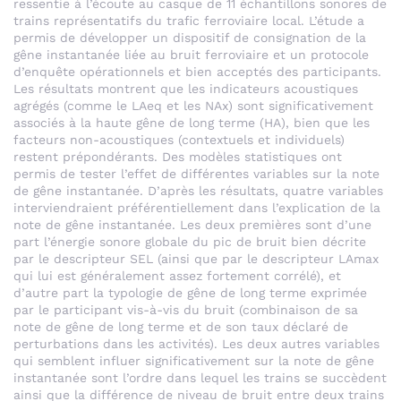
ressentie à l’écoute au casque de 11 échantillons sonores de
trains représentatifs du trafic ferroviaire local. L’étude a
permis de développer un dispositif de consignation de la
gêne instantanée liée au bruit ferroviaire et un protocole
d’enquête opérationnels et bien acceptés des participants.
Les résultats montrent que les indicateurs acoustiques
agrégés (comme le LAeq et les NAx) sont significativement
associés à la haute gêne de long terme (HA), bien que les
facteurs non-acoustiques (contextuels et individuels)
restent prépondérants. Des modèles statistiques ont
permis de tester l’effet de différentes variables sur la note
de gêne instantanée. D’après les résultats, quatre variables
interviendraient préférentiellement dans l’explication de la
note de gêne instantanée. Les deux premières sont d’une
part l’énergie sonore globale du pic de bruit bien décrite
par le descripteur SEL (ainsi que par le descripteur LAmax
qui lui est généralement assez fortement corrélé), et
d’autre part la typologie de gêne de long terme exprimée
par le participant vis-à-vis du bruit (combinaison de sa
note de gêne de long terme et de son taux déclaré de
perturbations dans les activités). Les deux autres variables
qui semblent influer significativement sur la note de gêne
instantanée sont l’ordre dans lequel les trains se succèdent
ainsi que la différence de niveau de bruit entre deux trains