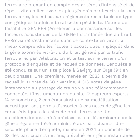
ferroviaire prenant en compte des critères d'intensité et de
répétitivité en lien avec les pics générés par les circulations
ferroviaires, les indicateurs réglementaires actuels de type
énergétiques traduisant mal cette spécificité. L’étude de
faisabilité GENIFER (Améliorer la connaissance sur les
facteurs acoustiques de la GENe Instantanée due au bruit
FERroviaire) s’est inscrite dans ce contexte en visant à
mieux comprendre les facteurs acoustiques impliqués dans
la gêne exprimée vis-à-vis du bruit généré par le trafic
ferroviaire, par l’élaboration et le test sur le terrain d’un
protocole d’enquête et de recueil de données. L’enquête a
été conduite sur un site pilote à Savigny sur Orge (91) en
deux phases. Une première, menée en 2023 a permis de
recueillir, auprès de 60 riverains, 4 316 notes de gêne
instantanée au passage de trains via une télécommande
connectée. L’instrumentation du site (2 capteurs experts,
14 sonomètres, 2 caméras) ainsi que sa modélisation
acoustique, ont permis d’associer à ces notes de gêne les
caractéristiques des pics de bruit ferroviaire. Un
questionnaire destiné à préciser les co-déterminants de la
gêne a également été administré aux participants. Une
seconde phase d’enquête, menée en 2024 au domicile de
33 des participants initiaux, a évalué leur gêne instantanée