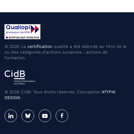
©
2026
La
certification
qualité a été délivrée au titre de la
ou des catégories d'actions suivantes : actions de
formation.
©
2026
CidB. Tous droits réservés. Conception
ATYPIK
DESIGN
.