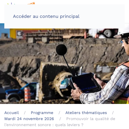
Accéder au contenu principal
Accueil
Programme
Ateliers thématiques
Mardi 24 novembre 2026
Promouvoir la qualité de
l’environnement sonore : quels leviers ?