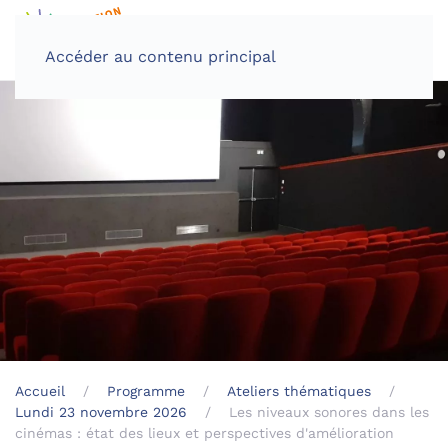
Accéder au contenu principal
Accueil
Programme
Ateliers thématiques
Lundi 23 novembre 2026
Les niveaux sonores dans les
cinémas : état des lieux et perspectives d'amélioration