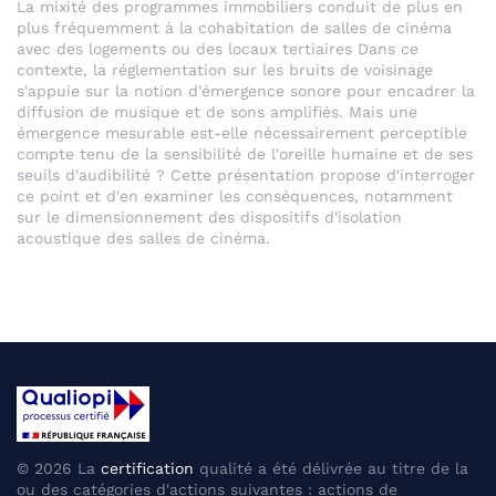
La mixité des programmes immobiliers conduit de plus en
plus fréquemment à la cohabitation de salles de cinéma
avec des logements ou des locaux tertiaires Dans ce
contexte, la réglementation sur les bruits de voisinage
s'appuie sur la notion d'émergence sonore pour encadrer la
diffusion de musique et de sons amplifiés. Mais une
émergence mesurable est-elle nécessairement perceptible
compte tenu de la sensibilité de l'oreille humaine et de ses
seuils d'audibilité ? Cette présentation propose d'interroger
ce point et d'en examiner les conséquences, notamment
sur le dimensionnement des dispositifs d'isolation
acoustique des salles de cinéma.
©
2026
La
certification
qualité a été délivrée au titre de la
ou des catégories d'actions suivantes : actions de