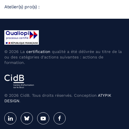
Atelier(s) pro(s) :
©
2026
La
certification
qualité a été délivrée au titre de la
ou des catégories d'actions suivantes : actions de
formation.
©
2026
CidB. Tous droits réservés. Conception
ATYPIK
DESIGN
.