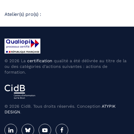
Atelier(s) pro(s) :
©
2026
La
certification
qualité a été délivrée au titre de la
ou des catégories d'actions suivantes : actions de
formation.
©
2026
CidB. Tous droits réservés. Conception
ATYPIK
DESIGN
.