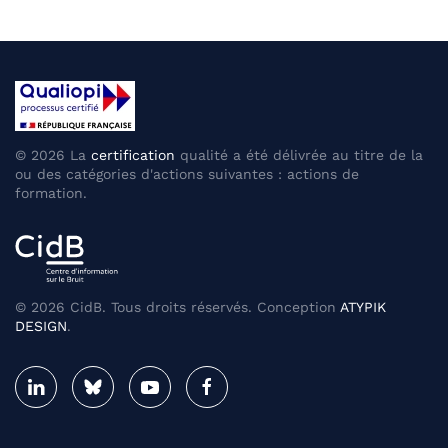
©
2026
La
certification
qualité a été délivrée au titre de la
ou des catégories d'actions suivantes : actions de
formation.
©
2026
CidB. Tous droits réservés. Conception
ATYPIK
DESIGN
.