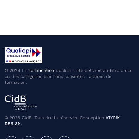
©
2026
La
certification
qualité a été délivrée au titre de la
ou des catégories d'actions suivantes : actions de
formation.
©
2026
CidB. Tous droits réservés. Conception
ATYPIK
DESIGN
.