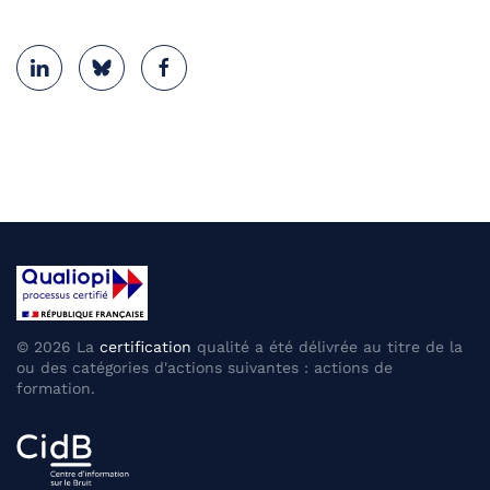
©
2026
La
certification
qualité a été délivrée au titre de la
ou des catégories d'actions suivantes : actions de
formation.