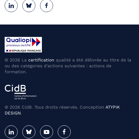
©
2026
La
certification
qualité a été délivrée au titre de la
ou des catégories d'actions suivantes : actions de
formation.
©
2026
CidB. Tous droits réservés. Conception
ATYPIK
DESIGN
.