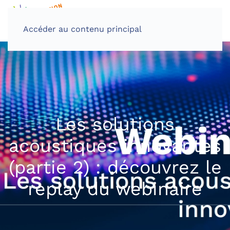
Accéder au contenu principal
Les solutions
acoustiques innovantes
(partie 2) : découvrez le
replay du webinaire